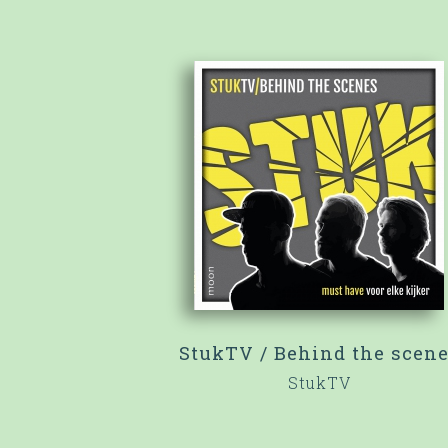
StukTV / Behind the scen
StukTV