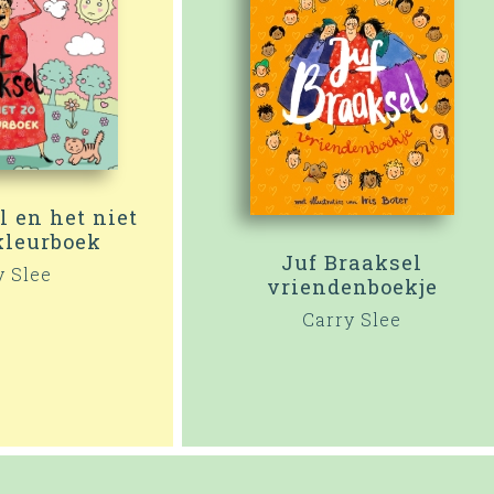
l en het niet
kleurboek
Juf Braaksel
y Slee
vriendenboekje
Carry Slee