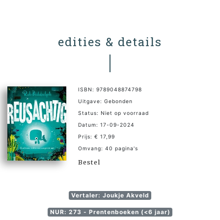
edities & details
ISBN: 9789048874798
Uitgave: Gebonden
Status: Niet op voorraad
Datum: 17-09-2024
Prijs: € 17,99
Omvang: 40 pagina's
Bestel
Vertaler: Joukje Akveld
NUR: 273 - Prentenboeken (<6 jaar)