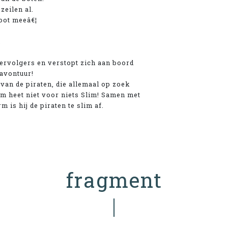
eilen al.
oot meeâ€¦
.
tervolgers en verstopt zich aan boord
 avontuur!
 van de piraten, die allemaal op zoek
im heet niet voor niets Slim! Samen met
 is hij de piraten te slim af.
fragment