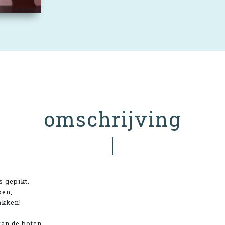
omschrijving
s gepikt.
pen,
akken!
van de boten.