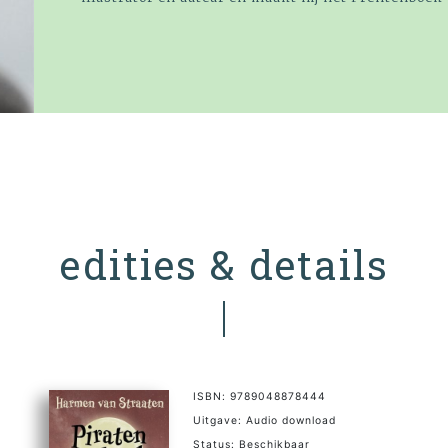
edities & details
ISBN: 9789048878444
Uitgave: Audio download
Status: Beschikbaar