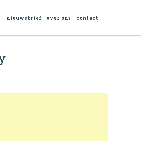
nieuwsbrief
over ons
contact
ry