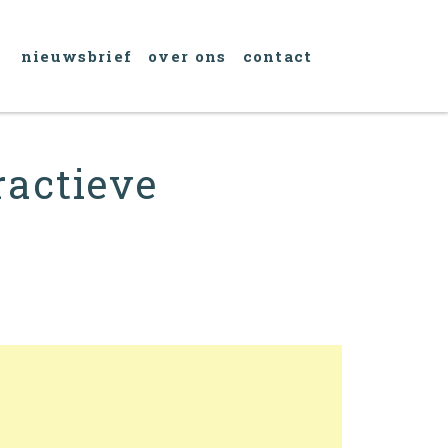
nieuwsbrief
over ons
contact
eractieve