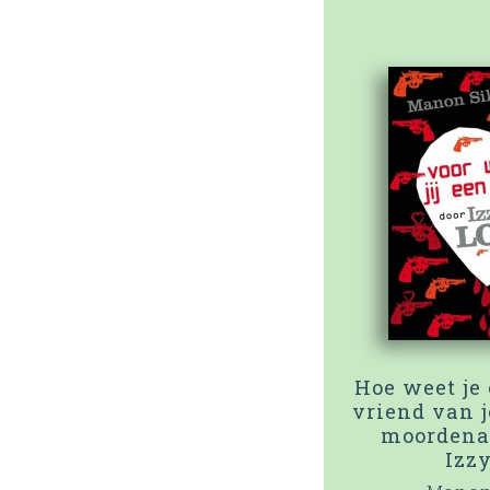
Hoe weet je
vriend van 
moordenaa
Izz