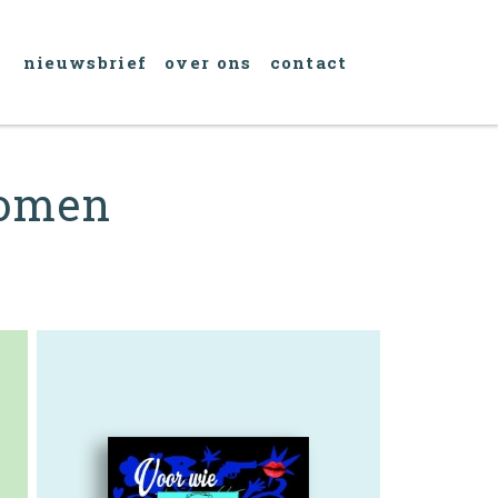
nieuwsbrief
over ons
contact
women