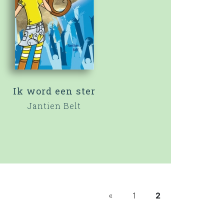
Ik word een ster
Jantien Belt
«
1
2