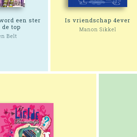
word een ster
Is vriendschap 4ever
 de top
Manon Sikkel
en Belt