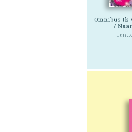
Omnibus Ik 
/ Naar
Janti