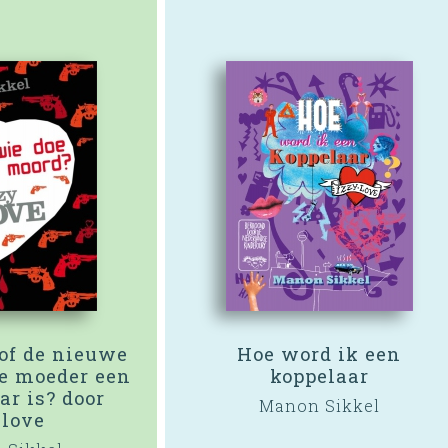
 of de nieuwe
Hoe word ik een
je moeder een
koppelaar
r is? door
Manon Sikkel
ylove