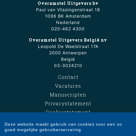
Overamstel Uitgevers bv
Paul van Vlissingenstraat 18
1096 BK Amsterdam
Nederland
020-462 4300
Overamstel Uitgevers België nv
Leopold De Waelstraat 17A
2000 Antwerpen
België
03-3024210
Contact
Vacatures
Manuscripten
Privacystatement
Cookiestatement
Cookie-instellingen
Deze website maakt gebruik van cookies voor een zo
goed mogelijke gebruikerservaring