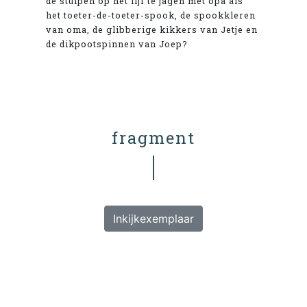
de stuipen op het lijf te jagen met opa als
het toeter-de-toeter-spook, de spookkleren
van oma, de glibberige kikkers van Jetje en
de dikpootspinnen van Joep?
fragment
Inkijkexemplaar