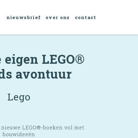
nieuwsbrief
over ons
contact
e eigen LEGO®
ds avontuur
Lego
e nieuwe LEGO®-boeken vol met
bouwideeën