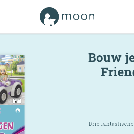
Bouw j
Frien
Drie fantastisch