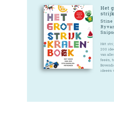
Het g
strij
Stine 
Ryvar
Snips
Hét str
200 ide
van all
feeën, t
Bovendi
ideeën v