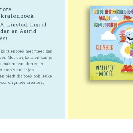
rote
kkralenboek
A. Linstad, Ingrid
den en Astrid
øyr
ijkkralenboek met meer dan
eën!Met strijkkralen kan je
es maken: van dieren en
ot auto's en ijsjes.
en biedt dit boek ook leuke
oor originele creaties. ...