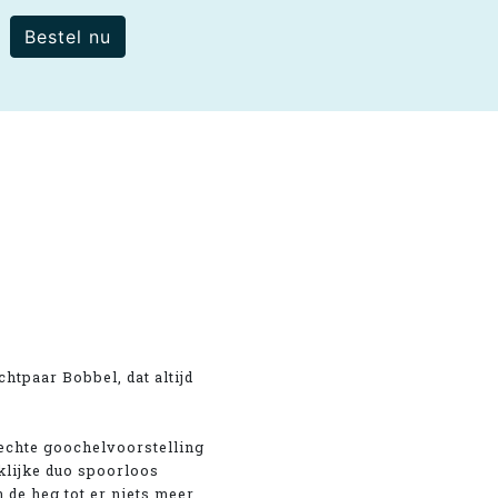
Bestel nu
htpaar Bobbel, dat altijd
echte goochelvoorstelling
klijke duo spoorloos
 de heg tot er niets meer