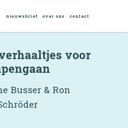
nieuwsbrief
over ons
contact
verhaaltjes voor
apengaan
e Busser & Ron
Schröder