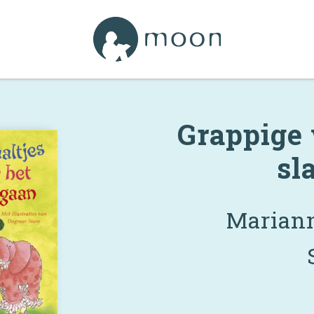
Grappige 
sl
Mariann