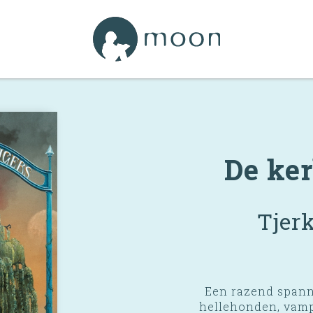
De ker
Tjer
Een razend spann
hellehonden, vamp