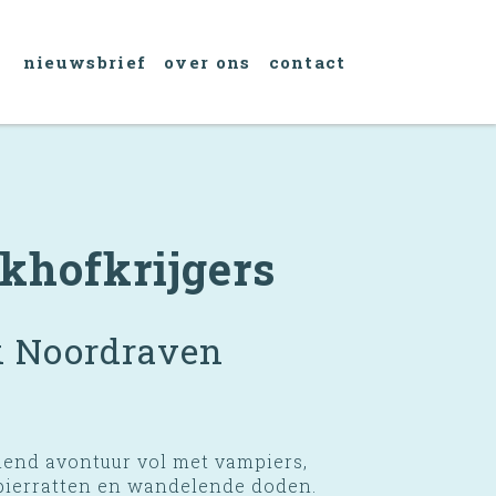
nieuwsbrief
over ons
contact
khofkrijgers
k Noordraven
end avontuur vol met vampiers,
ierratten en wandelende doden.