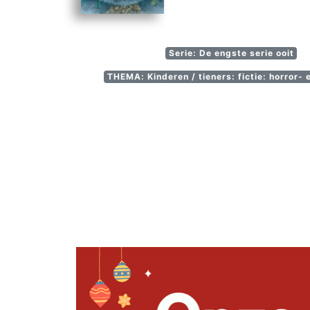
Serie: De engste serie ooit
THEMA: Kinderen / tieners: fictie: horror-