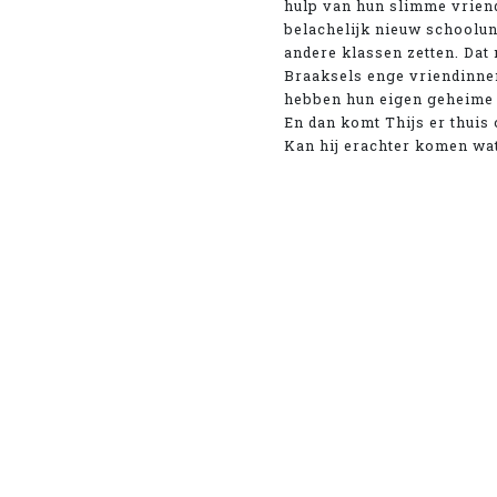
hulp van hun slimme vriend
belachelijk nieuw schooluni
andere klassen zetten. Dat
Braaksels enge vriendinnen
hebben hun eigen geheime pl
En dan komt Thijs er thui
Kan hij erachter komen wat