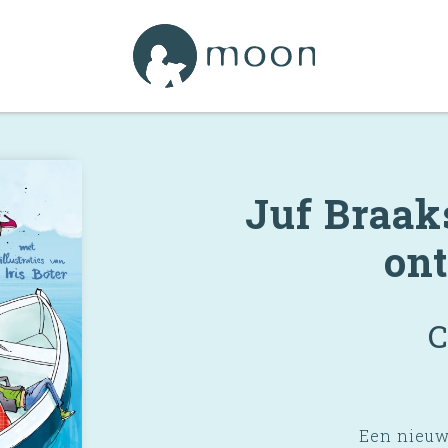
Juf Braaks
on
C
Een nieuw 