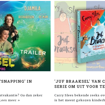
TSNAPPING' IN
'JUF BRAAKSEL' VAN 
SERIE OM UIT VOOR T
rstvakantie? Ga dan zeker
Carry Slees bekende reeks ove
Lees meer »
is het meest gekozen kinderb