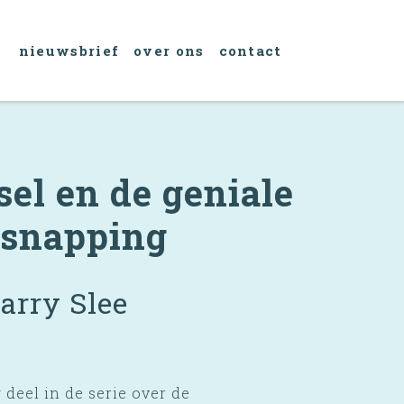
nieuwsbrief
over ons
contact
el en de geniale
tsnapping
arry Slee
deel in de serie over de