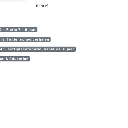
Bestel
 - Fictie 7 - 9 jaar
rs: fictie: schoolverhalen
: Leeftijdscategorie: vanaf ca. 8 jaar
ol & Education