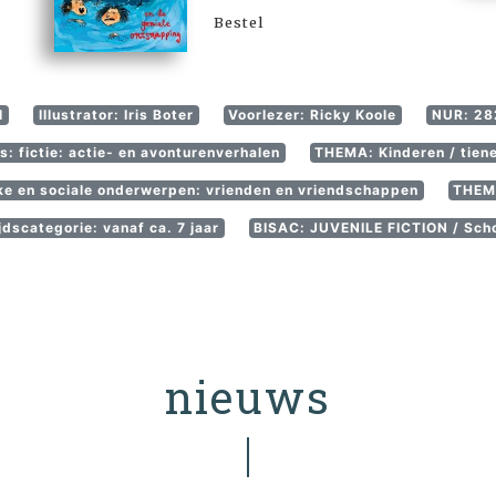
Bestel
l
Illustrator: Iris Boter
Voorlezer: Ricky Koole
NUR: 282
: fictie: actie- en avonturenverhalen
THEMA: Kinderen / tiene
jke en sociale onderwerpen: vrienden en vriendschappen
THEMA
dscategorie: vanaf ca. 7 jaar
BISAC: JUVENILE FICTION / Scho
nieuws