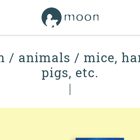
on / animals / mice, h
pigs, etc.