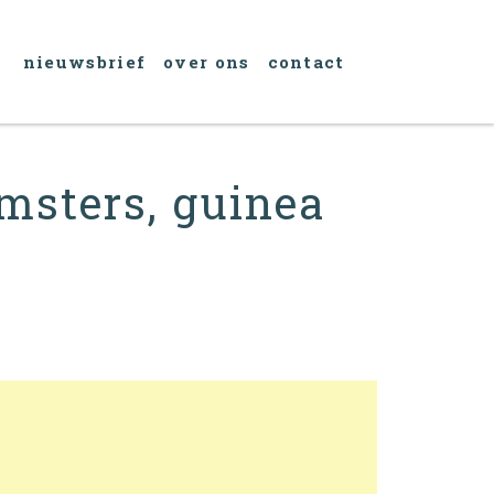
nieuwsbrief
over ons
contact
amsters, guinea