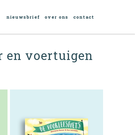
nieuwsbrief
over ons
contact
r en voertuigen