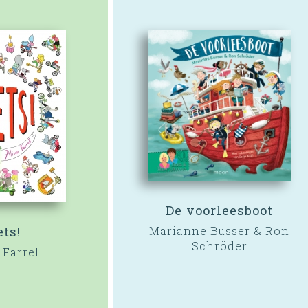
De voorleesboot
ets!
Marianne Busser & Ron
Schröder
 Farrell