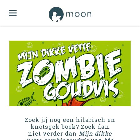
Zoek jij nog een hilarisch en
knotsgek boek? Zoek dan
niet verder dan
Mijn dikke