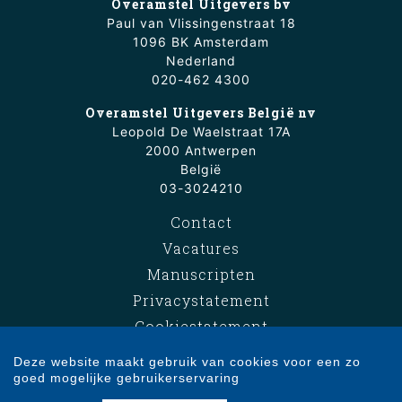
Overamstel Uitgevers bv
Paul van Vlissingenstraat 18
1096 BK Amsterdam
Nederland
020-462 4300
Overamstel Uitgevers België nv
Leopold De Waelstraat 17A
2000 Antwerpen
België
03-3024210
Contact
Vacatures
Manuscripten
Privacystatement
Cookiestatement
Cookie-instellingen
Deze website maakt gebruik van cookies voor een zo
goed mogelijke gebruikerservaring