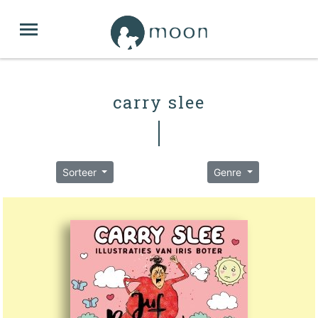
carry slee
Sorteer
Genre