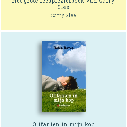
Het grote leesplezierboek van Carry
Slee
Carry Slee
Olifanten in mijn kop